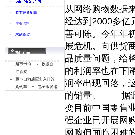
从网络购物数据
超市设备配套
经达到2000多
展架 展柜
善可陈。今年年
木制货架
展危机。向供货
热门产品
品质量问题，给
超市米桶
收银台
的利润率也在下
红酒架
超市自动感应出入口器
润率出现回落，
购物车
电子报警器
的销量。 据调
变目前中国零售
强企业已开展网
网购但面临困难的