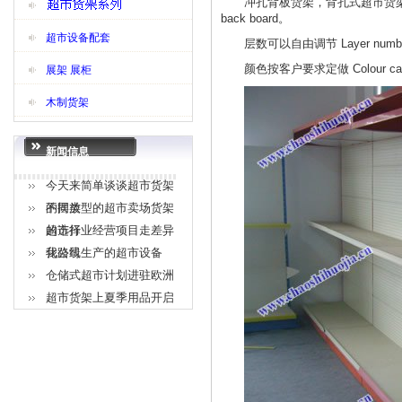
冲孔背板货架，背孔式超市货架，背板
back board。
超市设备配套
层数可以自由调节 Layer number c
颜色按客户要求定做 Colour can cha
展架 展柜
木制货架
新闻信息
今天来简单谈谈超市货架
的摆放
不同类型的超市卖场货架
的选择
超市行业经营项目走差异
化路线
我公司生产的超市设备
仓储式超市计划进驻欧洲
超市货架上夏季用品开启